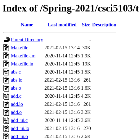
Index of /Spring-2021/csci5103/t
Name
Last modified
Size
Description
Parent Directory
-
Makefile
2021-02-15 13:14
30K
Makefile.am
2020-11-14 12:45
1.9K
Makefile.in
2020-11-14 12:45
19K
abs.c
2020-11-14 12:45
1.5K
abs.lo
2021-02-15 13:16
261
abs.o
2021-02-15 13:16
1.6K
add.c
2020-11-14 12:45
4.2K
add.lo
2021-02-15 13:16
261
add.o
2021-02-15 13:16
3.2K
add_ui.c
2020-11-14 12:45
3.6K
add_ui.lo
2021-02-15 13:16
270
add_ui.o
2021-02-15 13:16
2.6K